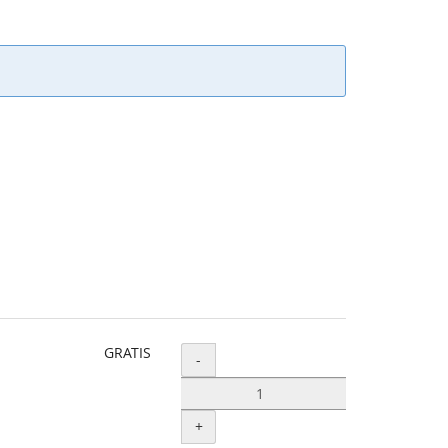
GRATIS
Menge
-
+