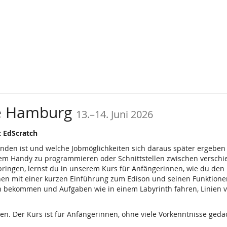
bis
e Hamburg
13.
–
14. Juni 2026
t EdScratch
rhanden ist und welche Jobmöglichkeiten sich daraus später ergeb
 dem Handy zu programmieren oder Schnittstellen zwischen versch
ringen, lernst du in unserem Kurs für Anfängerinnen, wie du den 
n mit einer kurzen Einführung zum Edison und seinen Funktionen,
h bekommen und Aufgaben wie in einem Labyrinth fahren, Linien ve
n. Der Kurs ist für Anfängerinnen, ohne viele Vorkenntnisse geda