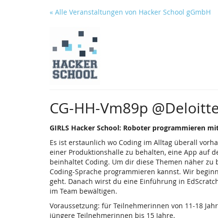
Zum
« Alle Veranstaltungen von Hacker School gGmbH
Haupt-
Inhalt
springen
CG-HH-Vm89p @Deloitt
GIRLS Hacker School: Roboter programmieren
mi
Es ist erstaunlich wo Coding im Alltag überall vo
einer Produktionshalle zu behalten, eine App auf
beinhaltet Coding. Um dir diese Themen näher zu b
Coding-Sprache programmieren kannst. Wir beginne
geht. Danach wirst du eine Einführung in EdScratc
im Team bewältigen.
Voraussetzung: für Teilnehmerinnen von 11-18 Jahre
jüngere Teilnehmerinnen bis 15 Jahre.