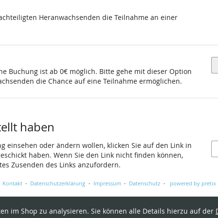
achteiligten Heranwachsenden die Teilnahme an einer
ine Buchung ist ab 0€ möglich. Bitte gehe mit dieser Option
achsenden die Chance auf eine Teilnahme ermöglichen.
tellt haben
ng einsehen oder ändern wollen, klicken Sie auf den Link in
 geschickt haben. Wenn Sie den Link nicht finden können,
utes Zusenden des Links anzufordern.
Kontakt
Datenschutzerklärung
Impressum
Datenschutz
powered by pretix
en im Shop zu analysieren. Sie können alle Details hierzu auf der