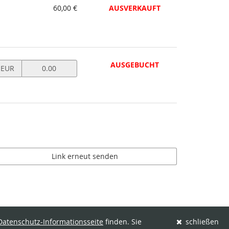
60,00 €
AUSVERKAUFT
Preis
AUSGEBUCHT
EUR
in
EUR
für
Zahl-
was-
Du-
kannst-
Ticket
Link erneut senden
setzen
Datenschutz-Informationsseite
finden. Sie
schließen