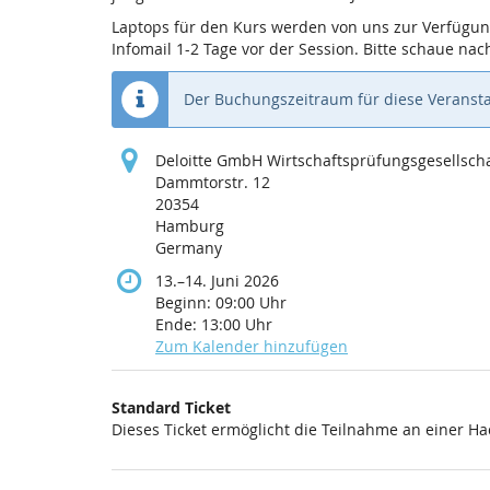
Laptops für den Kurs werden von uns zur Verfügung 
Infomail 1-2 Tage vor der Session. Bitte schaue na
Der Buchungszeitraum für diese Veransta
Deloitte GmbH Wirtschaftsprüfungsgesellsc
Dammtorstr. 12
20354
Hamburg
Germany
bis
13.
–
14. Juni 2026
Beginn:
09:00
Uhr
Ende:
13:00
Uhr
Zum Kalender hinzufügen
Produkte
Standard Ticket
Unkategorisierte
Dieses Ticket ermöglicht die Teilnahme an einer Ha
Produkte