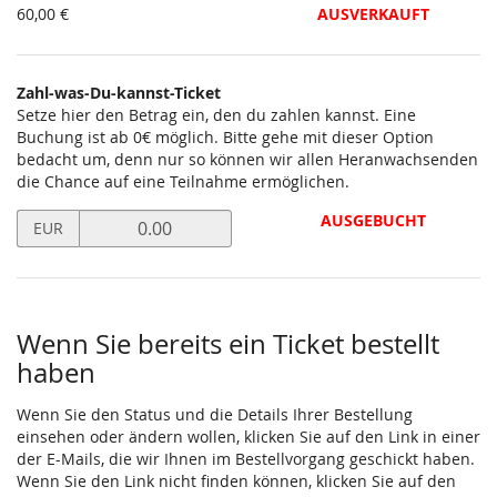
60,00 €
AUSVERKAUFT
Zahl-was-Du-kannst-Ticket
Setze hier den Betrag ein, den du zahlen kannst. Eine
Buchung ist ab 0€ möglich. Bitte gehe mit dieser Option
bedacht um, denn nur so können wir allen Heranwachsenden
die Chance auf eine Teilnahme ermöglichen.
Preis
AUSGEBUCHT
EUR
in
EUR
für
Zahl-
was-
Wenn Sie bereits ein Ticket bestellt
Du-
haben
kannst-
Ticket
Wenn Sie den Status und die Details Ihrer Bestellung
setzen
einsehen oder ändern wollen, klicken Sie auf den Link in einer
der E-Mails, die wir Ihnen im Bestellvorgang geschickt haben.
Wenn Sie den Link nicht finden können, klicken Sie auf den